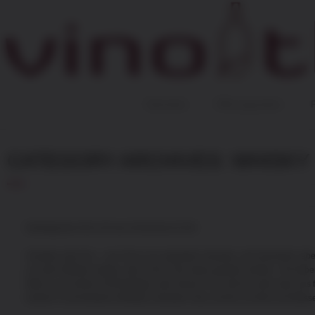
Startseite
Öffnungszeiten
CATEGORY ARCHIVES:
WHISKY
Samstag den 29.11.25 von 18 Uhr bis 22 Uhr
Schotten oder Iren – wer hat es nun eigentlich erfunden, das berühmte Lebe
uns beim Whisky-Tasting aber nicht in die Haare geraten werden. Viel lieber
Welt zu uns kommt. Ob Einsteiger oder Kenner, hier wirst du mehr über das
werden 6 verschiedene Whiskys verkostet. Dazu reichen wir Brot und Wasse